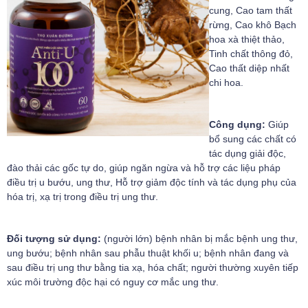
cung, Cao tam thất
rừng, Cao khô Bạch
hoa xà thiệt thảo,
Tinh chất thông đỏ,
Cao thất diệp nhất
chi hoa.
Công dụng:
Giúp
bổ sung các chất có
tác dụng giải độc,
đào thải các gốc tự do, giúp ngăn ngừa và hỗ trợ các liệu pháp
điều trị u bướu, ung thư, Hỗ trợ giảm độc tính và tác dụng phụ của
hóa trị, xạ trị trong điều trị ung thư.
Đối tượng sử dụng:
(người lớn) bệnh nhân bị mắc bệnh ung thư,
ung bướu; bệnh nhân sau phẫu thuật khối u; bệnh nhân đang và
sau điều trị ung thư bằng tia xạ, hóa chất; người thường xuyên tiếp
xúc môi trường độc hại có nguy cơ mắc ung thư.