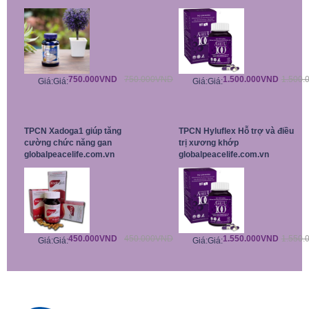
750.000VND
750.000VND
1.500.000VND
1.500.
Giá:
Giá:
Giá:
Giá:
TPCN Xadoga1 giúp tăng
TPCN Hyluflex Hỗ trợ và điều
cường chức năng gan
trị xương khớp
globalpeacelife.com.vn
globalpeacelife.com.vn
450.000VND
450.000VND
1.550.000VND
1.550.
Giá:
Giá:
Giá:
Giá: