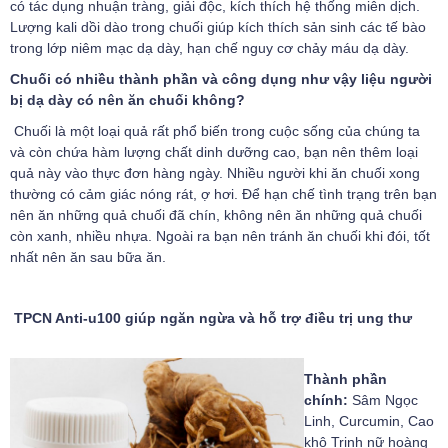
có tác dụng nhuận tràng, giải độc, kích thích hệ thống miên dịch.
Lượng kali dồi dào trong chuối giúp kích thích sản sinh các tế bào
trong lớp niêm mạc dạ dày, hạn chế nguy cơ chảy máu dạ dày.
Chuối có nhiều thành phần và công dụng như vậy liệu người
bị dạ dày có nên ăn chuối không?
Chuối là một loại quả rất phổ biến trong cuộc sống của chúng ta
và còn chứa hàm lượng chất dinh dưỡng cao, bạn nên thêm loại
quả này vào thực đơn hàng ngày. Nhiều người khi ăn chuối xong
thường có cảm giác nóng rát, ợ hơi. Để hạn chế tình trạng trên bạn
nên ăn những quả chuối đã chín, không nên ăn những quả chuối
còn xanh, nhiều nhựa. Ngoài ra bạn nên tránh ăn chuối khi đói, tốt
nhất nên ăn sau bữa ăn.
TPCN Anti-u100 giúp ngăn ngừa và hỗ trợ điều trị ung thư
Thành phần
chính:
Sâm Ngọc
Linh, Curcumin, Cao
khô Trinh nữ hoàng