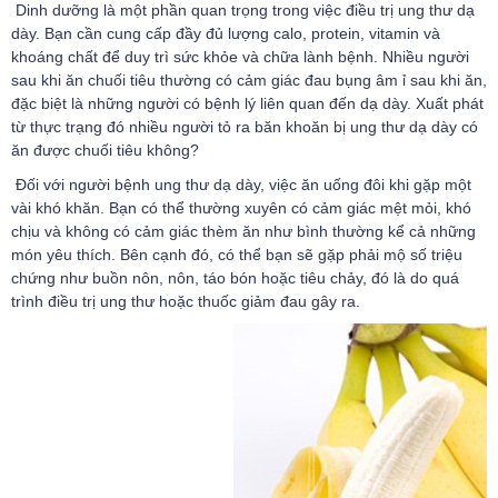
Dinh dưỡng là một phần quan trọng trong việc điều trị ung thư dạ
dày. Bạn cần cung cấp đầy đủ lượng calo, protein, vitamin và
khoáng chất để duy trì sức khỏe và chữa lành bệnh. Nhiều người
sau khi ăn chuối tiêu thường có cảm giác đau bụng âm ỉ sau khi ăn,
đặc biệt là những người có bệnh lý liên quan đến dạ dày. Xuất phát
từ thực trạng đó nhiều người tỏ ra băn khoăn bị ung thư dạ dày có
ăn được chuối tiêu không?
Đối với người bệnh
ung thư dạ dày
, việc ăn uống đôi khi gặp một
vài khó khăn. Bạn có thể thường xuyên có cảm giác mệt mỏi, khó
chịu và không có cảm giác thèm ăn như bình thường kể cả những
món yêu thích. Bên cạnh đó, có thể bạn sẽ gặp phải mộ số triệu
chứng như buồn nôn, nôn, táo bón hoặc tiêu chảy, đó là do quá
trình
điều trị ung thư
hoặc thuốc giảm đau gây ra.