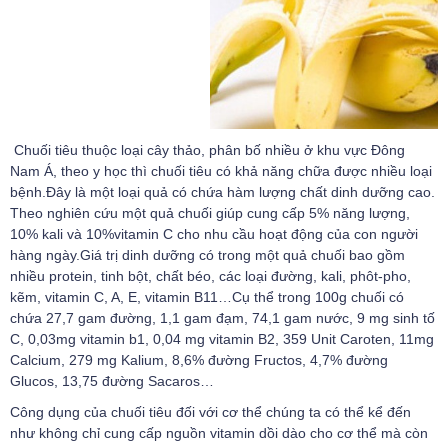
Chuối tiêu thuộc loại cây thảo, phân bố nhiều ở khu vực Đông
Nam Á, theo y học thì chuối tiêu có khả năng chữa được nhiều loại
bệnh.Đây là một loại quả có chứa hàm lượng chất dinh dưỡng cao.
Theo nghiên cứu một quả chuối giúp cung cấp 5% năng lượng,
10% kali và 10%vitamin C cho nhu cầu hoạt động của con người
hàng ngày.Giá trị dinh dưỡng có trong một quả chuối bao gồm
nhiều protein, tinh bột, chất béo, các loại đường, kali, phôt-pho,
kẽm, vitamin C, A, E, vitamin B11…Cụ thể trong 100g chuối có
chứa 27,7 gam đường, 1,1 gam đạm, 74,1 gam nước, 9 mg sinh tố
C, 0,03mg vitamin b1, 0,04 mg vitamin B2, 359 Unit Caroten, 11mg
Calcium, 279 mg Kalium, 8,6% đường Fructos, 4,7% đường
Glucos, 13,75 đường Sacaros…
Công dụng của chuối tiêu đối với cơ thể chúng ta có thể kể đến
như không chỉ cung cấp nguồn vitamin dồi dào cho cơ thể mà còn