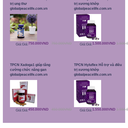
trị ung thư
trị xương khớp
globalpeacelife.com.vn
globalpeacelife.com.vn
750.000VND
750.000VND
1.500.000VND
1.500.
Giá:
Giá:
Giá:
Giá:
TPCN Xadoga1 giúp tăng
TPCN Hyluflex Hỗ trợ và điều
cường chức năng gan
trị xương khớp
globalpeacelife.com.vn
globalpeacelife.com.vn
450.000VND
450.000VND
1.550.000VND
1.550.
Giá:
Giá:
Giá:
Giá: