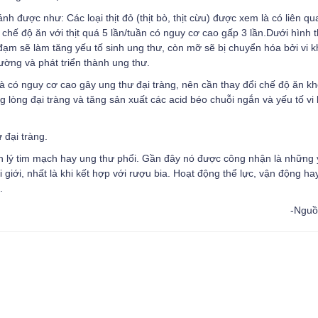
h được như: Các loại thịt đỏ (thịt bò, thịt cừu) được xem là có liên q
chế độ ăn với thịt quá 5 lần/tuần có nguy cơ cao gấp 3 lần.Dưới hình 
 đạm sẽ làm tăng yếu tố sinh ung thư, còn mỡ sẽ bị chuyển hóa bởi vi 
hường và phát triển thành ung thư.
và có nguy cơ cao gây ung thư đại tràng, nên cần thay đổi chế độ ăn k
 lòng đại tràng và tăng sản xuất các acid béo chuỗi ngắn và yếu tố vi
 đại tràng.
h lý tim mạch hay
ung thư phổi
. Gần đây nó được công nhận là những 
 giới, nhất là khi kết hợp với rượu bia. Hoạt động thể lực, vận động ha
.
-Nguồn