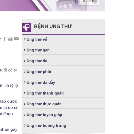
BỆNH UNG THƯ
+
|
Ung thư vú
Ung thư gan
Ung thư da
tuổi có tỷ
Ung thư phổi
Ung thư dạ dày
i có tỷ lệ
Ung thư thanh quản
 nào được
Ung thư thực quản
u là do có
ai đoạn
Ung thư tuyến giáp
Ung thư buồng trứng
 nhân gây