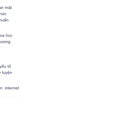
uan mật
thức
khuẩn
hoa học
 lượng
yếu tố
y luyện
: internet