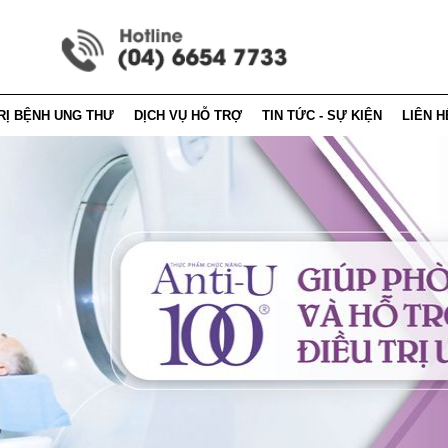
RỊ BỆNH UNG THƯ
DỊCH VỤ HỖ TRỢ
TIN TỨC - SỰ KIỆN
LIÊN H
 dinh dưỡng
Hướng dẫn mua hàng
Tin tức - sự kiện
Thông t
 pháp điều trị
Cẩm nang anti-u100
Tin tức - báo chí
Thông 
 vận động
Hỏi đáp
ị ung thư theo đông y