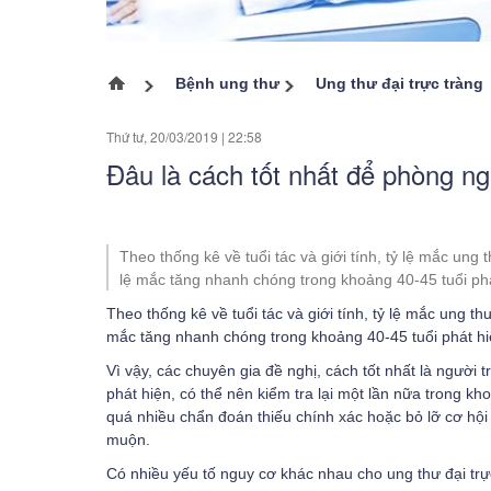
Ung thư tuyến giáp
Ung thư buồng trứng
Bệnh ung thư
Ung thư đại trực tràng
Trang chủ
Ung thư cổ tử cung
Thứ tư, 20/03/2019
|
22:58
Ung thư vòm họng
Đâu là cách tốt nhất để phòng ng
Ung thư đại trực tràng
Ung thư m
Các bệnh ung thư khác
Theo thống kê về tuổi tác và giới tính, tỷ lệ mắc ung
lệ mắc tăng nhanh chóng trong khoảng 40-45 tuổi phá
Ung thư 
Theo thống kê về tuổi tác và giới tính, tỷ lệ mắc ung t
Ung thư t
mắc tăng nhanh chóng trong khoảng 40-45 tuổi phát hi
Vì vậy, các chuyên gia đề nghị, cách tốt nhất là người
Ung thư x
phát hiện, có thể nên kiểm tra lại một lần nữa trong kh
quá nhiều chẩn đoán thiếu chính xác hoặc bỏ lỡ cơ hội c
muộn.
Có nhiều yếu tố nguy cơ khác nhau cho ung thư đại tr