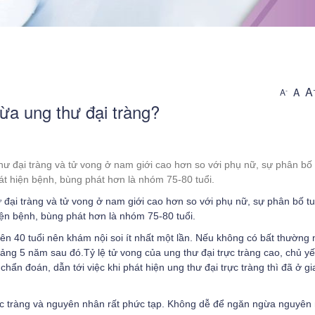
A
A
-
A
ừa ung thư đại tràng?
iệng
 thư đại tràng và tử vong ở nam giới cao hơn so với phụ nữ, sự phân bố 
t hiện bệnh, bùng phát hơn là nhóm 75-80 tuổi.
máu
hư đại tràng và tử vong ở nam giới cao hơn so với phụ nữ, sự phân bố tuổ
ụy
ện bệnh, bùng phát hơn là nhóm 75-80 tuổi.
 trên 40 tuổi nên khám nội soi ít nhất một lần. Nếu không có bất thường
ương
oảng 5 năm sau đó.Tỷ lệ tử vong của ung thư đại trực tràng cao, chủ yế
hẩn đoán, dẫn tới việc khi phát hiện ung thư đại trực tràng thì đã ở gi
ực tràng và nguyên nhân rất phức tạp. Không dễ để ngăn ngừa nguyên