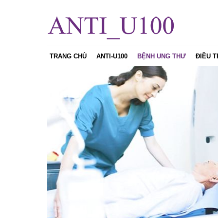
TRANG CHỦ
ANTI-U100
BỆNH UNG THƯ
ĐIỀU T
Curcumin
Ung thư vú
Chế độ
Sản phẩm
Ung thư gan
Phương
Sâm ngọc linh
Ung thư da
Chế độ
Chứng nhận
Ung thư phổi
Điều tr
Ung thư dạ dày
Ung thư thanh quản
Ung thư thực quản