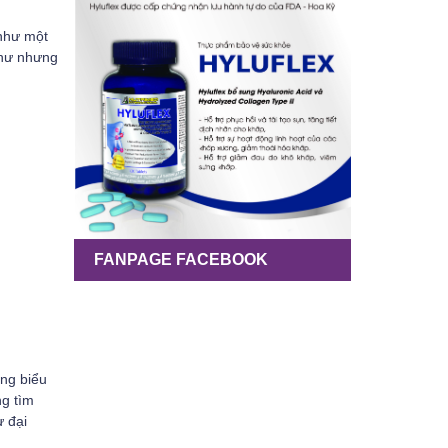
 như một
thư nhưng
FANPAGE FACEBOOK
ông biểu
ng tìm
ư đại