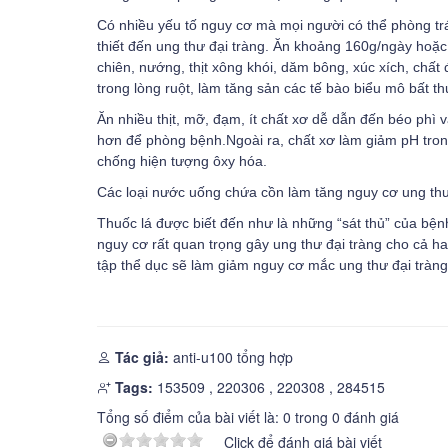
Có nhiều yếu tố nguy cơ mà mọi người có thể phòng trán
thiết đến ung thư đại tràng. Ăn khoảng 160g/ngày hoặc 
chiên, nướng, thịt xông khói, dăm bông, xúc xích, chất
trong lòng ruột, làm tăng sản các tế bào biểu mô bất t
Ăn nhiều thịt, mỡ, đạm, ít chất xơ dễ dẫn đến béo phì 
hơn để phòng bệnh.Ngoài ra, chất xơ làm giảm pH trong
chống hiện tượng ôxy hóa.
Các loại nước uống chứa cồn làm tăng nguy cơ ung thư
Thuốc lá được biết đến như là những “sát thủ” của bện
nguy cơ rất quan trọng gây ung thư đại tràng cho cả hai
tập thể dục sẽ làm giảm nguy cơ mắc ung thư đại tràng
Tác giả:
anti-u100 tổng hợp
Tags:
153509
,
220306
,
220308
,
284515
Tổng số điểm của bài viết là:
0
trong
0
đánh giá
Click để đánh giá bài viết