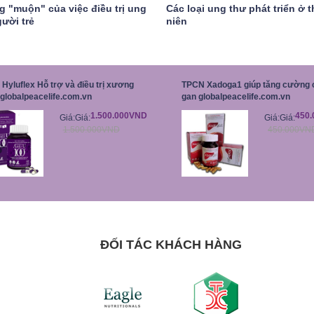
g "muộn" của việc điều trị ung
Các loại ung thư phát triển ở 
ười trẻ
niên
Hyluflex Hỗ trợ và điều trị xương
TPCN Xadoga1 giúp tăng cường 
globalpeacelife.com.vn
gan globalpeacelife.com.vn
1.500.000VND
450
Giá:
Giá:
Giá:
Giá:
1.500.000VND
450.000VN
ĐỐI TÁC KHÁCH HÀNG