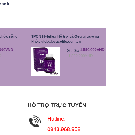
thanh
chức năng
TPCN Hyluflex Hỗ trợ và điều trị xương
khớp globalpeacelife.com.vn
.000VND
1.550.000VND
Giá:
Giá:
D
1.550.000VND
HỖ TRỢ TRỰC TUYẾN
Hotline:
0943.968.958