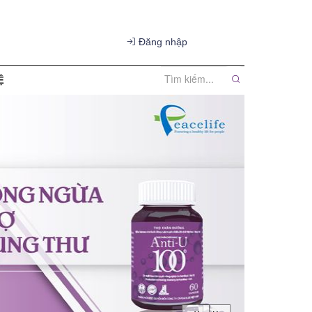
Đăng nhập
Ệ
in đại lý
tin khuyến mãi