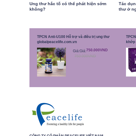
Ung thư hắc tố có thể phát hiện sớm
Tác dụn
không?
thư ở ng
TPCN Anti-U100 Hỗ trợ và điều trị ung thư
TPCN 
globalpeacelife.com.vn
khớp 
750.000VND
Giá:
Giá:
750.000VND