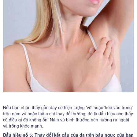
Nếu bạn nhận thấy gần đây có hiện tượng 'vẽ' hoặc 'kéo vào trong'
trên núm vú hoặc thậm chí thay đổi hướng, đó là dấu hiệu cho thấy
có điều gì đó không ổn. Núm vú bình thường nên hướng ra ngoài
và trông khỏe mạnh.
Dấu hiệu số 5: Thay đổi kết cấu của da trên bầu ngực của bạn