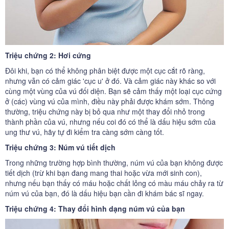
Triệu chứng 2: Hơi cứng
Đôi khi, bạn có thể không phân biệt được một cục cắt rõ ràng,
nhưng vẫn có cảm giác 'cục u' ở đó. Và cảm giác này khác so với
cùng một vùng của vú đối diện. Bạn sẽ cảm thấy một loại cục cứng
ở (các) vùng vú của mình, điều này phải được khám sớm. Thông
thường, triệu chứng này bị bỏ qua như một thay đổi nhỏ trong
thành phần của vú, nhưng nếu coi đó có thể là dấu hiệu sớm của
ung thư vú, hãy tự đi kiểm tra càng sớm càng tốt.
Triệu chứng 3: Núm vú tiết dịch
Trong những trường hợp bình thường, núm vú của bạn không được
tiết dịch (trừ khi bạn đang mang thai hoặc vừa mới sinh con),
nhưng nếu bạn thấy có máu hoặc chất lỏng có màu máu chảy ra từ
núm vú của bạn, đó là dấu hiệu bạn cần đi khám bác sĩ ngay.
Triệu chứng 4: Thay đổi hình dạng núm vú của bạn