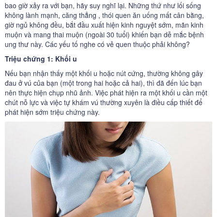
bao giờ xảy ra với bạn, hãy suy nghĩ lại. Những thứ như lối sống
không lành mạnh, căng thẳng , thói quen ăn uống mất cân bằng,
giờ ngủ không đều, bắt đầu xuất hiện kinh nguyệt sớm, mãn kinh
muộn và mang thai muộn (ngoài 30 tuổi) khiến bạn dễ mắc bệnh
ung thư này. Các yếu tố nghe có vẻ quen thuộc phải không?
Triệu chứng 1: Khối u
Nếu bạn nhận thấy một khối u hoặc nút cứng, thường không gây
đau ở vú của bạn (một trong hai hoặc cả hai), thì đã đến lúc bạn
nên thực hiện chụp nhũ ảnh. Việc phát hiện ra một khối u cần một
chút nỗ lực và việc tự khám vú thường xuyên là điều cấp thiết để
phát hiện sớm triệu chứng này.