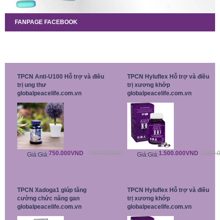
FANPAGE FACEBOOK
TPCN Anti-U100 Hỗ trợ và điều
TPCN Hyluflex Hỗ trợ và điều
trị ung thư
trị xương khớp
globalpeacelife.com.vn
globalpeacelife.com.vn
750.000VND
750.000VND
1.500.000VND
1.500.
Giá:
Giá:
Giá:
Giá:
TPCN Xadoga1 giúp tăng
TPCN Hyluflex Hỗ trợ và điều
cường chức năng gan
trị xương khớp
globalpeacelife.com.vn
globalpeacelife.com.vn