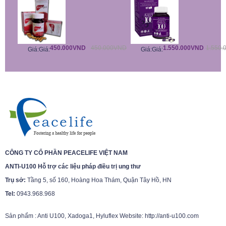
450.000VND
450.000VND
1.550.000VND
1.550.
Giá:
Giá:
Giá:
Giá:
CÔNG TY CỔ PHẦN PEACELIFE VIỆT NAM
ANTI-U100 Hỗ trợ các liệu pháp điều trị ung thư
Trụ sở:
Tầng 5, số 160, Hoàng Hoa Thám, Quận Tây Hồ, HN
Tel:
0943.968.968
Sản phẩm : Anti U100, Xadoga1, Hyluflex Website: http://anti-u100.com