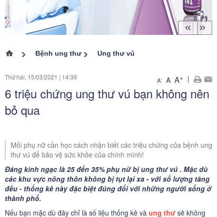
Bệnh ung thư
Ung thư vú
Trang chủ
Thứ hai, 15/03/2021
|
14:39
+
|
A
A
-
A
6 triệu chứng ung thư vú bạn không nên
bỏ qua
Mỗi phụ nữ cần học cách nhận biết các triệu chứng của bệnh ung
thư vú để bảo vệ sức khỏe của chính mình!
Đáng kinh ngạc là 25 đến 35% phụ nữ bị ung thư vú . Mặc dù
các khu vực nông thôn không bị tụt lại xa - với số lượng tăng
đều - thống kê này đặc biệt đúng đối với những người sống ở
thành phố.
Nếu bạn mặc dù đây chỉ là số liệu thống kê và
ung thư
sẽ không