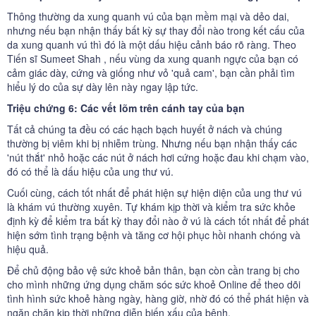
Thông thường da xung quanh vú của bạn mềm mại và dẻo dai,
nhưng nếu bạn nhận thấy bất kỳ sự thay đổi nào trong kết cấu của
da xung quanh vú thì đó là một dấu hiệu cảnh báo rõ ràng. Theo
Tiến sĩ Sumeet Shah , nếu vùng da xung quanh ngực của bạn có
cảm giác dày, cứng và giống như vỏ 'quả cam', bạn cần phải tìm
hiểu lý do của sự dày lên này ngay lập tức.
Triệu chứng 6: Các vết lõm trên cánh tay của bạn
Tất cả chúng ta đều có các hạch bạch huyết ở nách và chúng
thường bị viêm khi bị nhiễm trùng. Nhưng nếu bạn nhận thấy các
'nút thắt' nhỏ hoặc các nút ở nách hơi cứng hoặc đau khi chạm vào,
đó có thể là dấu hiệu của ung thư vú.
Cuối cùng, cách tốt nhất để phát hiện sự hiện diện của ung thư vú
là khám vú thường xuyên. Tự khám kịp thời và kiểm tra sức khỏe
định kỳ để kiểm tra bất kỳ thay đổi nào ở vú là cách tốt nhất để phát
hiện sớm tình trạng bệnh và tăng cơ hội phục hồi nhanh chóng và
hiệu quả.
Để chủ động bảo vệ sức khoẻ bản thân, bạn còn cần trang bị cho
cho mình những ứng dụng chăm sóc sức khoẻ Online để theo dõi
tình hình sức khoẻ hàng ngày, hàng giờ, nhờ đó có thể phát hiện và
ngăn chặn kịp thời những diễn biến xấu của bệnh.