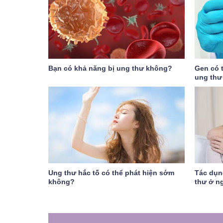
Bạn có khả năng bị ung thư không?
Gen có t
ung thư
Ung thư hắc tố có thể phát hiện sớm
Tác dụn
không?
thư ở ng