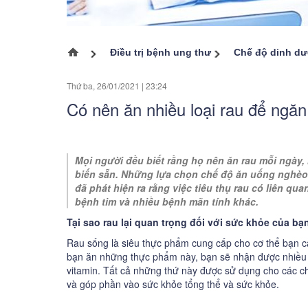
Ung thư tuyến giáp
Ung thư buồng trứng
Điều trị bệnh ung thư
Chế độ dinh d
Trang chủ
Ung thư cổ tử cung
Thứ ba, 26/01/2021
|
23:24
Ung thư vòm họng
Có nên ăn nhiều loại rau để ngă
Ung thư đại trực tràng
Ung thư m
Các bệnh ung thư khác
Mọi người đều biết rằng họ nên ăn rau mỗi ngày,
biến sẵn. Những lựa chọn chế độ ăn uống nghèo 
Ung thư 
đã phát hiện ra rằng việc tiêu thụ rau có liên q
bệnh tim và nhiều bệnh mãn tính khác.
Ung thư t
Tại sao rau lại quan trọng đối với sức khỏe của bạ
Ung thư x
Rau sống là siêu thực phẩm cung cấp cho cơ thể bạn cá
bạn ăn những thực phẩm này, bạn sẽ nhận được nhiều e
vitamin. Tất cả những thứ này được sử dụng cho các ch
và góp phần vào sức khỏe tổng thể và sức khỏe.