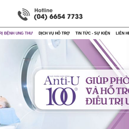
RỊ BỆNH UNG THƯ
DỊCH VỤ HỖ TRỢ
TIN TỨC - SỰ KIỆN
LIÊN H
 dinh dưỡng
Hướng dẫn mua hàng
Tin tức - sự kiện
Thông t
 pháp điều trị
Cẩm nang anti-u100
Tin tức - báo chí
Thông 
 vận động
Hỏi đáp
ị ung thư theo đông y