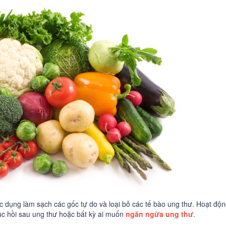
c dụng làm sạch các gốc tự do và loại bỏ các tế bào ung thư. Hoạt độ
ục hồi sau ung thư hoặc bất kỳ ai muốn
ngăn ngừa ung thư
.