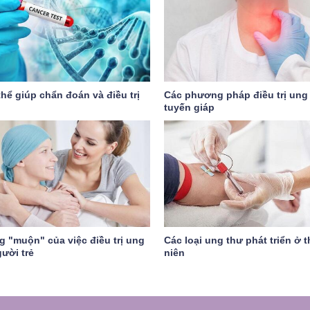
hể giúp chẩn đoán và điều trị
Các phương pháp điều trị ung
tuyến giáp
g "muộn" của việc điều trị ung
Các loại ung thư phát triển ở 
ười trẻ
niên