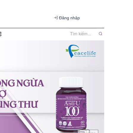
Đăng nhập
Ệ
in đại lý
tin khuyến mãi