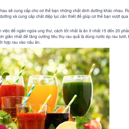
ác nhau sẽ cung cấp cho cơ thể bạn những chất dinh dưỡng khác nhau. R
h dưỡng và cung cấp chất diệp lục cần thiết để giúp cơ thể bạn vượt qua
việc để ngăn ngừa ung thư, cách tốt nhất là ăn ít nhất 15 đến 20 phầ
đơn giản nhất để tăng cường tiêu thụ rau quả là dùng nước ép rau tươi,
ết hợp rau vào nấu ăn.