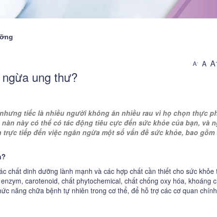
ưỡng
A
A
-
A
n ngừa ung thư?
iệng
 nhưng tiếc là nhiều người không ăn nhiều rau vì họ chọn thực 
nàn này có thể có tác động tiêu cực đến sức khỏe của bạn, và n
máu
uan trực tiếp đến việc ngăn ngừa một số vấn đề sức khỏe, bao gồm
ụy
n?
ương
c chất dinh dưỡng lành mạnh và các hợp chất cần thiết cho sức khỏe t
nzym, carotenoid, chất phytochemical, chất chống oxy hóa, khoáng c
ức năng chữa bệnh tự nhiên trong cơ thể, để hỗ trợ các cơ quan chín