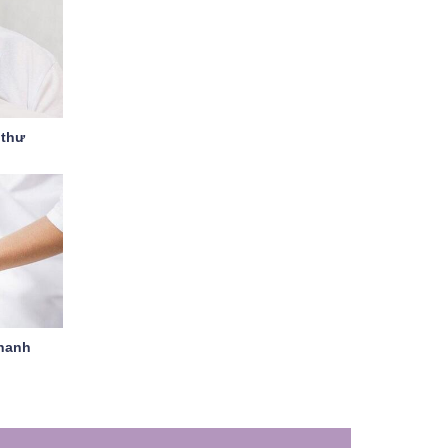
 thư
thanh