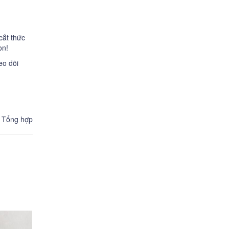
cắt thức
on!
eo dõi
Tổng hợp