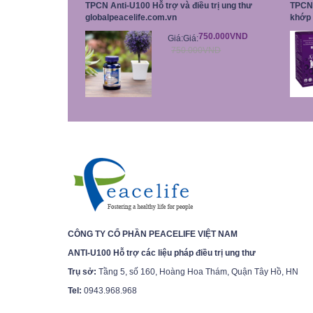
TPCN Anti-U100 Hỗ trợ và điều trị ung thư
TPCN 
globalpeacelife.com.vn
khớp 
750.000VND
Giá:
Giá:
750.000VND
CÔNG TY CỔ PHẦN PEACELIFE VIỆT NAM
ANTI-U100 Hỗ trợ các liệu pháp điều trị ung thư
Trụ sở:
Tầng 5, số 160, Hoàng Hoa Thám, Quận Tây Hồ, HN
Tel:
0943.968.968