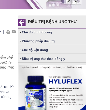
ĐIỀU TRỊ BỆNH UNG THƯ
+
|
Chế độ dinh dưỡng
Phương pháp điều trị
Chế độ vận động
phẩm chế
Điều trị ung thư theo đông y
gười ta
 ung thư,
ối ưu. Khi
hất và
h của bạn