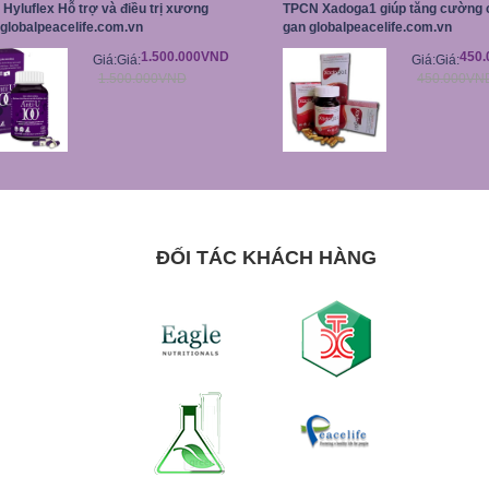
Hyluflex Hỗ trợ và điều trị xương
TPCN Xadoga1 giúp tăng cường 
globalpeacelife.com.vn
gan globalpeacelife.com.vn
1.500.000VND
450
Giá:
Giá:
Giá:
Giá:
1.500.000VND
450.000VN
ĐỐI TÁC KHÁCH HÀNG