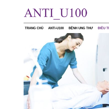
TRANG CHỦ
ANTI-U100
BỆNH UNG THƯ
ĐIỀU T
Curcumin
Ung thư vú
Chế độ
Sản phẩm
Ung thư gan
Phương
Sâm ngọc linh
Ung thư da
Chế độ
Chứng nhận
Ung thư phổi
Điều tr
Ung thư dạ dày
Ung thư thanh quản
Ung thư thực quản