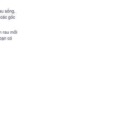
au sống,
 các gốc
n rau mỗi
 bạn có