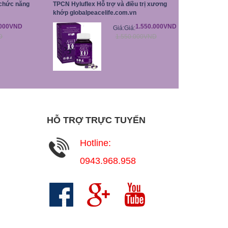
chức năng
TPCN Hyluflex Hỗ trợ và điều trị xương
khớp globalpeacelife.com.vn
.000VND
1.550.000VND
Giá:
Giá:
D
1.550.000VND
HỖ TRỢ TRỰC TUYẾN
Hotline:
0943.968.958