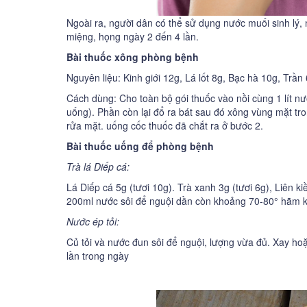
Ngoài ra, người dân có thể sử dụng nước muối sinh lý
miệng, họng ngày 2 đến 4 lần.
Bài thuốc xông phòng bệnh
Nguyên liệu: Kinh giới 12g, Lá lốt 8g, Bạc hà 10g, Trầ
Cách dùng: Cho toàn bộ gói thuốc vào nồi cùng 1 lít nư
uống). Phần còn lại đổ ra bát sau đó xông vùng mặt tr
rửa mặt. uống cốc thuốc đã chắt ra ở bước 2.
Bài thuốc uống để phòng bệnh
Trà lá Diếp cá:
Lá Diếp cá 5g (tươi 10g). Trà xanh 3g (tươi 6g), Liên 
200ml nước sôi để nguội dần còn khoảng 70-80° hãm k
Nước ép tỏi:
Củ tỏi và nước đun sôi để nguội, lượng vừa đủ. Xay hoặ
lần trong ngày