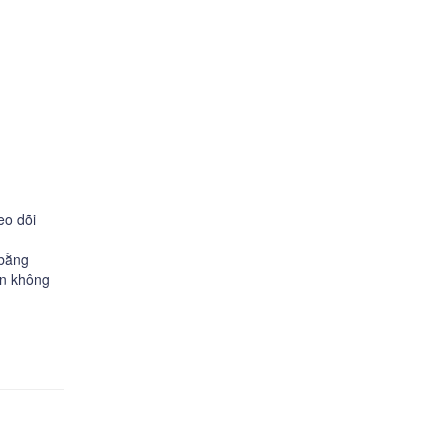
eo dõi
 bằng
ạn không