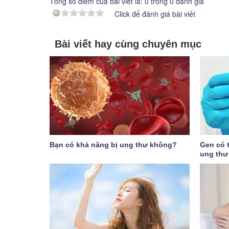
Tổng số điểm của bài viết là:
0
trong
0
đánh giá
Click để đánh giá bài viết
Bài viết hay cùng chuyên mục
Bạn có khả năng bị ung thư không?
Gen có t
ung thư