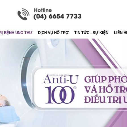
RỊ BỆNH UNG THƯ
DỊCH VỤ HỖ TRỢ
TIN TỨC - SỰ KIỆN
LIÊN H
 dinh dưỡng
Hướng dẫn mua hàng
Tin tức - sự kiện
Thông t
 pháp điều trị
Cẩm nang anti-u100
Tin tức - báo chí
Thông 
 vận động
Hỏi đáp
ị ung thư theo đông y