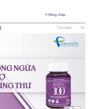
Đăng nhập
Ệ
in đại lý
tin khuyến mãi