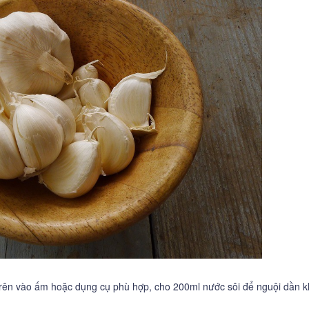
c trên vào ấm hoặc dụng cụ phù hợp, cho 200ml nước sôi để nguội dần 