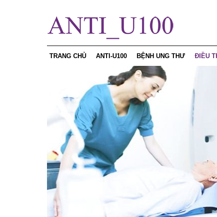
TRANG CHỦ
ANTI-U100
BỆNH UNG THƯ
ĐIỀU T
Curcumin
Ung thư vú
Chế độ
Sản phẩm
Ung thư gan
Phương
Sâm ngọc linh
Ung thư da
Chế độ
Chứng nhận
Ung thư phổi
Điều tr
Ung thư dạ dày
Ung thư thanh quản
Ung thư thực quản