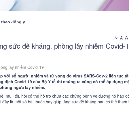
ư theo đông y
A
A
-
A
ăng sức đề kháng, phòng lây nhiễm Covid-
iệng
hòng lây nhiễm Covid-19
p với số người nhiễm và tử vong do virus SARS-Cov-2 liên tục tă
máu
g dịch Covid-19
của Bộ Y tế thì chúng ta cũng có thể áp dụng mộ
, phòng ngừa lây nhiễm.
ụy
ế, mùi, tỏi, hồi có thể hỗ trợ chứa các chứng bệnh về đường hô hấp đ
ương
 đây là một số bài thuốc hay giúp tăng sức đề kháng bạn có thể tham 