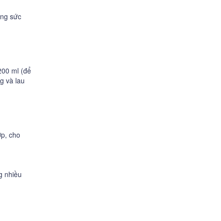
ùng sức
200 ml (để
g và lau
ợp, cho
g nhiều