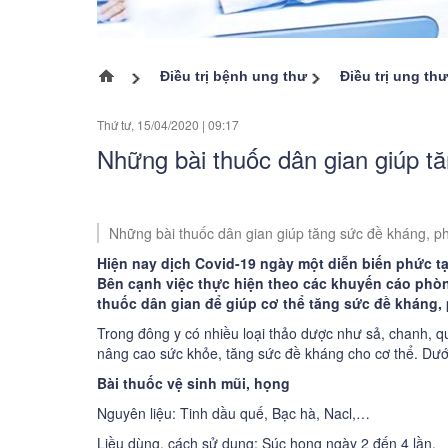
Ung thư tuyến giáp
Ung thư buồng trứng
Điều trị bệnh ung thư
Điều trị ung th
Trang chủ
Ung thư cổ tử cung
Thứ tư, 15/04/2020
|
09:17
Ung thư vòm họng
Những bài thuốc dân gian giúp t
Ung thư đại trực tràng
Ung thư m
Các bệnh ung thư khác
Những bài thuốc dân gian giúp tăng sức đề kháng, p
Hiện nay dịch Covid-19 ngày một diễn biến phức tạ
Ung thư 
Bên cạnh việc thực hiện theo các khuyến cáo
phòn
thuốc dân gian để giúp cơ thể tăng sức đề kháng
Ung thư t
Trong đông y có nhiều loại thảo dược như sả, chanh, qu
Ung thư x
nâng cao sức khỏe, tăng sức đề kháng cho cơ thể. Dưới
Bài thuốc vệ sinh mũi, họng
Nguyên liệu: Tinh dầu quế, Bạc hà, Nacl,…
Liều dùng, cách sử dụng: Súc họng ngày 2 đến 4 lần.