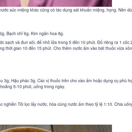
, nước súc miệng khác cũng có tác dụng sát khuẩn miệng, họng. Nên d
n 6g, Bạch chỉ 6g, Kim ngân hoa 8g.
ớc sạch và đun sôi, để nhỏ lửa trong 5 đến 10 phút. Đổ riêng ra 1 cốc 
ong thời gian 10 đến 15 phút. Cho thêm nước ấm vào bát thuốc vừa xôn
kiều 3g, Hậu phác 3g. Các vị thuốc trên cho vào ấm hoặc dụng cụ phù h
hoảng 5-10 phút, uống trong ngày.
c nghiền Tỏi lọc lấy nước, hòa cùng nước ấm theo tỷ lệ 1:10. Chia uốn