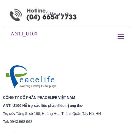
Đăng nhập
Toggl
TRANG CHỦ
ANTI-U100
BỆNH UNG THƯ
naviga
CÔNG TY CỔ PHẦN PEACELIFE VIỆT NAM
ANTI-U100 Hỗ trợ các liệu pháp điều trị ung thư
Trụ sở:
Tầng 5, số 160, Hoàng Hoa Thám, Quận Tây Hồ, HN
Tel:
0943.968.968