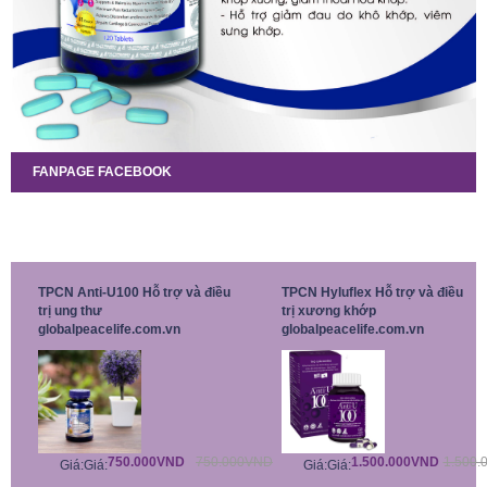
FANPAGE FACEBOOK
TPCN Anti-U100 Hỗ trợ và điều
TPCN Hyluflex Hỗ trợ và điều
trị ung thư
trị xương khớp
globalpeacelife.com.vn
globalpeacelife.com.vn
750.000VND
750.000VND
1.500.000VND
1.500.
Giá:
Giá:
Giá:
Giá: