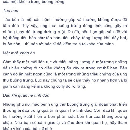
của một khối u trong buồng trứng.
Táo bón
Táo bón là một căn bệnh thường gặp và thường không được để
tâm đến. Tuy vậy, ung thư buồng trứng đồng thời cũng gây ra
những thay đổi trong đường ruột. Do đó, nếu bạn gặp vấn đề với
hệ thống tiêu hóa như táo bón, tiêu chảy, tăng lượng khí, đầy hơi,
buồn nôn... thì nên tới bác sĩ để kiểm tra sức khỏe của mình.
Mệt mỏi, chán ăn
Cảm thấy mệt mỏi liên tục và thiếu năng lượng là một trong những
dấu hiệu chứng tỏ có điều không ổn xảy ra trong cơ thể bạn. Bên
cạnh đó ăn mất ngon cũng là một trong những triệu chứng của ung
thư buồng trứng. Lúc này chúng ta sẽ cảm thấy no nhanh hơn và bị
giảm cân đáng kể mà không có lý do rõ ràng.
Đau khi quan hệ tình dục
Những phụ nữ mắc bệnh ung thư buồng trứng giai đoạn phát triển
thường bị đau trong quá trình quan hệ tình dục. Cơn đau khi quan
hệ thường xuất hiện ở bên phải hoặc bên trái của khung xương
chậu. Nếu bạn có cảm giác lạ và đau đớn khi quan hệ, hãy tham
khảo ý kiến của bác sĩ nhé.