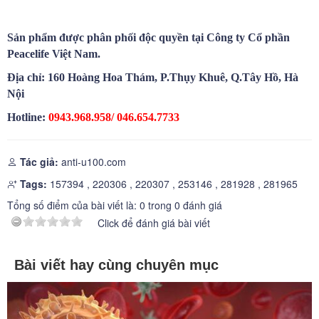
Sản phẩm được phân phối độc quyền tại Công ty Cổ phần
Peacelife Việt Nam.
Địa chỉ: 160 Hoàng Hoa Thám, P.Thụy Khuê, Q.Tây Hồ, Hà
Nội
Hotline:
0943.968.958/ 046.654.7733
Tác giả:
anti-u100.com
Tags:
157394
,
220306
,
220307
,
253146
,
281928
,
281965
Tổng số điểm của bài viết là:
0
trong
0
đánh giá
Click để đánh giá bài viết
Bài viết hay cùng chuyên mục