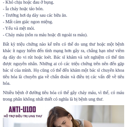
- Khó chịu hoặc đau ở bụng.
- Ỉa chảy hoặc táo bón.
- Trướng hơi dạ dày sau các bữa ăn.
- Mất cảm giác ngon miệng.
- Yếu và mệt mỏi.
- Chảy máu (nôn ra máu hoặc đi ngoài ra máu).
Bất kỳ triệu chứng nào kể trên có thể do ung thư hoặc một bệnh
khác ít nguy hiểm đến tính mạng hơn gây ra, chẳng hạn như viêm
dạ dày do vi rút hoặc loét. Bác sĩ khám và xét nghiệm có thể tìm
được nguyên nhân. Những ai có các triệu chứng trên nên đến gặp
bác sĩ của mình. Họ cũng có thể đến khám một bác sĩ chuyên khoa
tiêu hóa là chuyên gia về chẩn đoán và điều trị các vấn đề về tiêu
hóa.
Nhiều bệnh ở đường tiêu hóa có thể gây chảy máu, vì thế, có máu
trong phân không nhất thiết có nghĩa là bị bệnh ung thư.