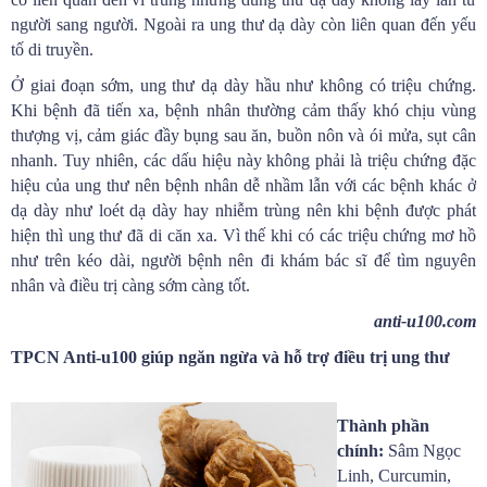
người sang người. Ngoài ra ung thư dạ dày còn liên quan đến yếu
tố di truyền.
Ở giai đoạn sớm, ung thư dạ dày hầu như không có triệu chứng.
Khi bệnh đã tiến xa, bệnh nhân thường cảm thấy khó chịu vùng
thượng vị, cảm giác đầy bụng sau ăn, buồn nôn và ói mửa, sụt cân
nhanh. Tuy nhiên, các dấu hiệu này không phải là triệu chứng đặc
hiệu của ung thư nên bệnh nhân dễ nhầm lẫn với các bệnh khác ở
dạ dày như loét dạ dày hay nhiễm trùng nên khi bệnh được phát
hiện thì ung thư đã di căn xa. Vì thế khi có các triệu chứng mơ hồ
như trên kéo dài, người bệnh nên đi khám bác sĩ để tìm nguyên
nhân và điều trị càng sớm càng tốt.
anti-u100.com
TPCN Anti-u100 giúp ngăn ngừa và hỗ trợ điều trị ung thư
Thành phần
chính:
Sâm Ngọc
Linh, Curcumin,