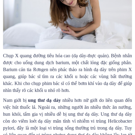
Chụp X quang đường tiêu hóa cao (dạ dày-thực quản). Bệnh nhân
được cho uống dung dịch barium, một chất lỏng đặc giống phân.
Barium cản tia Rơngen nên phác thảo ra hình dạ dày trên phim X
quang, giúp bác sĩ tìm ra các khối u hoặc các vùng bất thường
khác. Khi cho chụp phim bác sĩ có thể bơm khí vào dạ dày để giúp
nhìn thấy rõ các khối u nhỏ rõ hơn.
Nam giới bị
ung thư dạ dày
nhiều hơn nữ giới do liên quan đến
việc hút thuốc lá. Ngoài ra, những người ăn nhiều thức ăn nướng,
hun khói, tẩm gia vị nhiều dễ bị ung thư dạ dày. Ung thư dạ dày
còn do viêm loét dạ dày mãn tính vì nhiễm vi trùng Helicobacter
pylori, đây là một loại vi trùng sống thường trú trong dạ dày. Tuy
có liên quan đến vi trùng nhưng dung thư dạ dày không lây lan từ