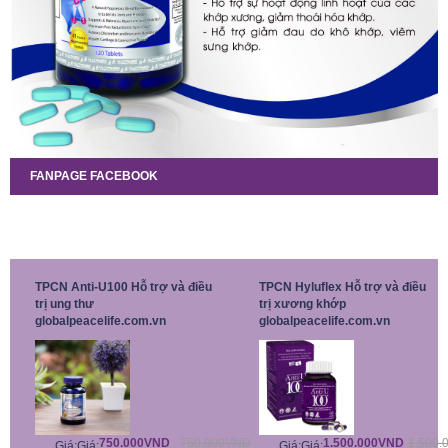
FANPAGE FACEBOOK
TPCN Anti-U100 Hỗ trợ và điều
TPCN Hyluflex Hỗ trợ và điều
trị ung thư
trị xương khớp
globalpeacelife.com.vn
globalpeacelife.com.vn
750.000VND
750.000VND
1.500.000VND
1.500.
Giá:
Giá:
Giá:
Giá: